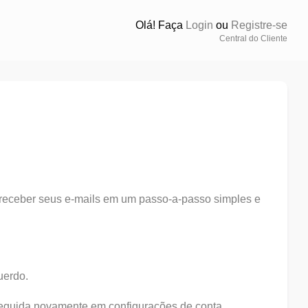
Olá! Faça
Login
ou
Registre-se
Central do Cliente
 receber seus e-mails em um passo-a-passo simples e
uerdo.
eguida novamente em configurações de conta...