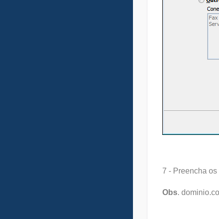
7 - Preencha os
Obs
. dominio.c