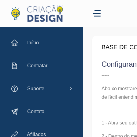
Início
BASE DE C
Configuran
Contratar
-----
Suporte
Abaixo mostrare
de fácil entendi
Contato
1 - Abra seu out
Afiliados
2 - Dentro do m